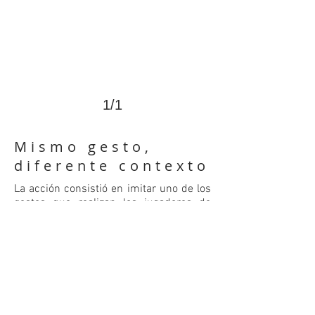
1/1
Mismo gesto,
diferente contexto
La acción consistió en imitar uno de los
gestos que realizan los jugadores de
fútbol al celebrar una anotación. Este
gesto dentro de la cancha
aparentemente no es considerado
homoerótico pero cuando es cambiado
de contexto inmendiatamente es
relacionado con homosexualidad y
reprimido socialmente.