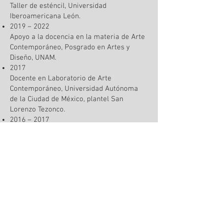
Taller de esténcil, Universidad
Iberoamericana León.
2019 – 2022
Apoyo a la docencia en la materia de Arte
Contemporáneo, Posgrado en Artes y
Diseño, UNAM.
2017
Docente en Laboratorio de Arte
Contemporáneo, Universidad Autónoma
de la Ciudad de México, plantel San
Lorenzo Tezonco.
2016 – 2017
Fotógrafa freelance, Studio La Bodega,
Ciudad de México.
2016
Fotógrafa, Fotolife La Feria, Ciudad de
México.
2016
Profesora de asignatura en Práctica
Fotográfica, Universidad Autónoma de la
Ciudad de México, plantel Cuautepec.