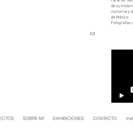
carácter tes
de su histor
nocturna y d
de México.
Fotografías d
1/1
ECTOS
SOBRE MÍ
EXHIBICIONES
CONTACTO
Ins