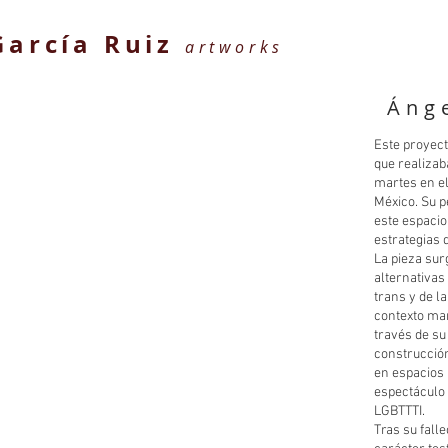
García Ruiz
artworks
Áng
Este proyect
que realiza
martes en el
México. Su p
este espacio
estrategias 
La pieza sur
alternativas
trans y de l
contexto mar
través de su
construcción
en espacios 
espectáculo 
LGBTTTI.
Tras su fall