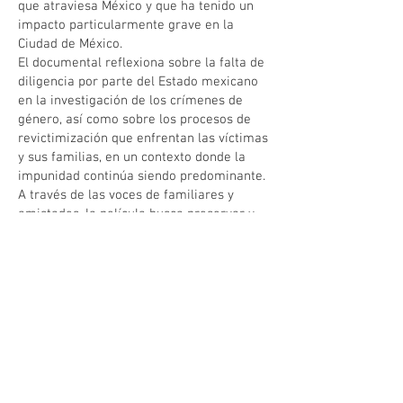
que atraviesa México y que ha tenido un
impacto particularmente grave en la
Ciudad de México.
El documental reflexiona sobre la falta de
diligencia por parte del Estado mexicano
en la investigación de los crímenes de
género, así como sobre los procesos de
revictimización que enfrentan las víctimas
y sus familias, en un contexto donde la
impunidad continúa siendo predominante.
A través de las voces de familiares y
amistades, la película busca preservar y
dignificar la memoria de Alessa, al mismo
tiempo que acompaña la exigencia
colectiva de justicia.
Dirección, guion e investigación: Paola
Adriana García Ruiz
Cámara, sonido y edición: Andrés Garibay
Tierradentro
Dedicado a la memoria de Alessa Flores y
de todas las mujeres trans asesinadas en